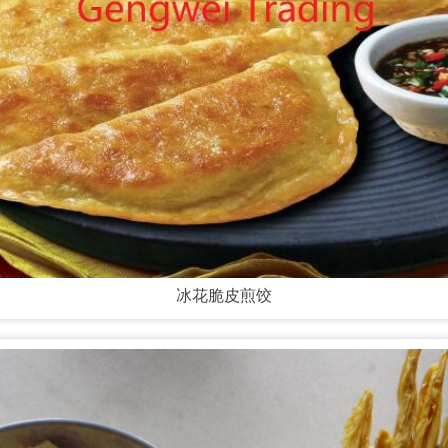
冰花脆皮煎饺